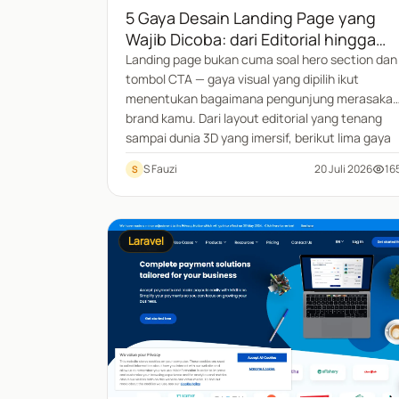
5 Gaya Desain Landing Page yang
Wajib Dicoba: dari Editorial hingga
Immersive WebGL
Landing page bukan cuma soal hero section dan
tombol CTA — gaya visual yang dipilih ikut
menentukan bagaimana pengunjung merasaka
brand kamu. Dari layout editorial yang tenang
sampai dunia 3D yang imersif, berikut lima gaya
desain landing page yang layak dicoba, lengkap
S Fauzi
20 Juli 2026
16
S
dengan kapan sebaiknya dipakai dan tips
implementasinya.
Laravel