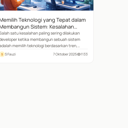
Memilih Teknologi yang Tepat dalam
Membangun Sistem: Kesalahan
Umum Developer dan Cara
Salah satu kesalahan paling sering dilakukan
developer ketika membangun sebuah sistem
Menentukannya Secara Realistis
adalah memilih teknologi berdasarkan tren,
bukan berdasarkan kebutuhan. Banyak
S Fauzi
7 Oktober 2025
1133
S
programmer ingin menggunakan framework
terbaru, bahasa yang sedang populer, atau
teknologi yang terlihat keren, tanpa
mempertimbangkan apakah teknologi tersebut
benar-benar cocok dengan kasus yang sedang
dikerjakan.